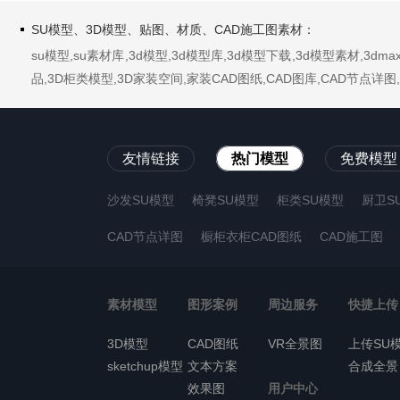
SU模型、3D模型、贴图、材质、CAD施工图素材：
su模型,su素材库,3d模型,3d模型库,3d模型下载,3d模型素材,3
品,3D柜类模型,3D家装空间,家装CAD图纸,CAD图库,CAD节点
友情链接
热门模型
免费模型
沙发SU模型
椅凳SU模型
柜类SU模型
厨卫S
CAD节点详图
橱柜衣柜CAD图纸
CAD施工图
素材模型
图形案例
周边服务
快捷上传
3D模型
CAD图纸
VR全景图
上传SU
sketchup模型
文本方案
合成全景
效果图
用户中心