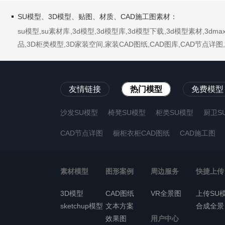
SU模型、3D模型、贴图、材质、CAD施工图素材：
su模型,su素材库,3d模型,3d模型库,3d模型下载,3d模型素材,3
品,3D柜类模型,3D家装空间,家装CAD图纸,CAD图库,CAD节点
友情链接
热门模型
免费模型
沙发SU模型
椅凳SU模型
柜类SU模型
厨卫S
CAD节点详图
橱柜衣柜CAD图纸
CAD施工图
素材模型
图形案例
周边服务
快捷上传
3D模型
CAD图纸
VR全景图
上传SU
sketchup模型
文本方案
合成全景
效果图
用户中心