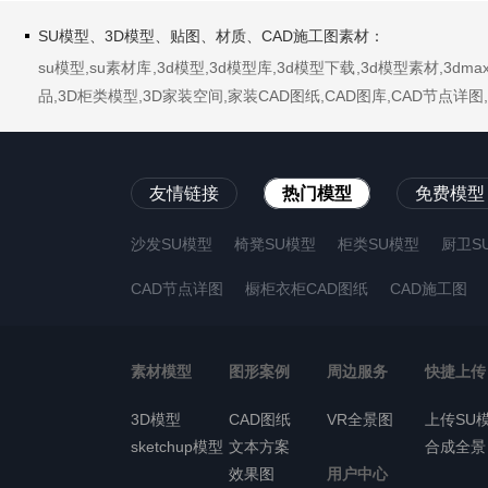
SU模型、3D模型、贴图、材质、CAD施工图素材：
su模型,su素材库,3d模型,3d模型库,3d模型下载,3d模型素材,3
品,3D柜类模型,3D家装空间,家装CAD图纸,CAD图库,CAD节点
友情链接
热门模型
免费模型
沙发SU模型
椅凳SU模型
柜类SU模型
厨卫S
CAD节点详图
橱柜衣柜CAD图纸
CAD施工图
素材模型
图形案例
周边服务
快捷上传
3D模型
CAD图纸
VR全景图
上传SU
sketchup模型
文本方案
合成全景
效果图
用户中心