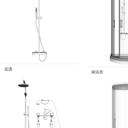
花洒
淋浴房