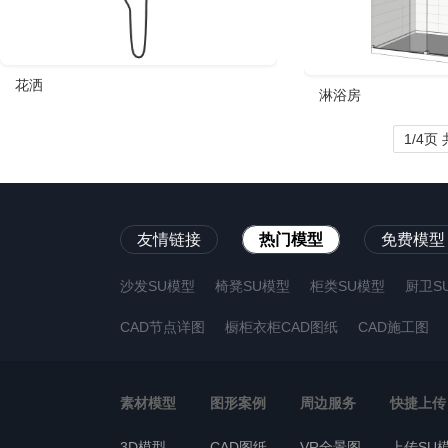
花洒
淋浴房
1/4页 
友情链接
热门模型
免费模型
沙发SU模型
椅凳SU模型
柜类SU模型
厨卫S
CAD节点详图
橱柜衣柜CAD图纸
CAD施工图
素材模型
图形案例
周边服务
快捷上传
3D模型
CAD图纸
VR全景图
上传SU