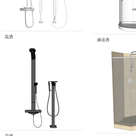
花洒
淋浴房