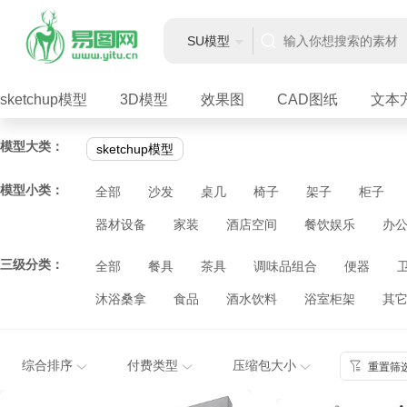
SU模型
sketchup模型
3D模型
效果图
CAD图纸
文本
模型大类：
sketchup模型
模型小类：
全部
沙发
桌几
椅子
架子
柜子
器材设备
家装
酒店空间
餐饮娱乐
办
三级分类：
全部
餐具
茶具
调味品组合
便器
沐浴桑拿
食品
酒水饮料
浴室柜架
其
综合排序
付费类型
压缩包大小
重置筛