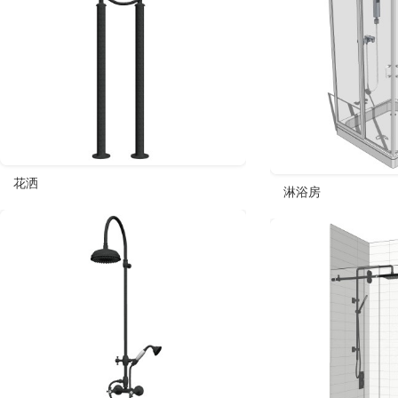
花洒
淋浴房