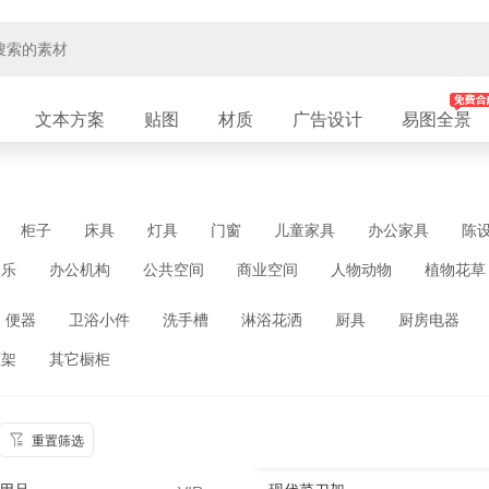
文本方案
贴图
材质
广告设计
易图全景
柜子
床具
灯具
门窗
儿童家具
办公家具
陈
娱乐
办公机构
公共空间
商业空间
人物动物
植物花草
便器
卫浴小件
洗手槽
淋浴花洒
厨具
厨房电器
柜架
其它橱柜
重置筛选