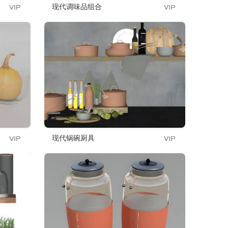
现代调味品组合
现代锅碗厨具