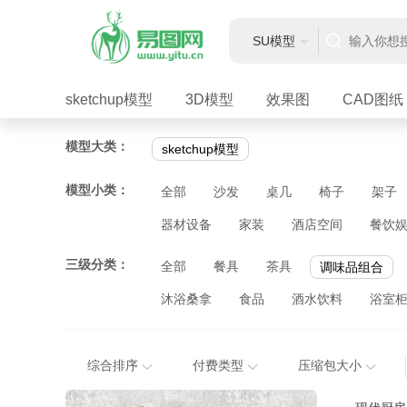
SU模型
sketchup模型
3D模型
效果图
CAD图纸
模型大类：
sketchup模型
模型小类：
全部
沙发
桌几
椅子
架子
器材设备
家装
酒店空间
餐饮
三级分类：
全部
餐具
茶具
调味品组合
沐浴桑拿
食品
酒水饮料
浴室
综合排序
付费类型
压缩包大小