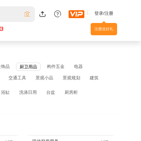
登录/注册
注册送好礼
设饰品
构件五金
电器
厨卫用品
交通工具
景观小品
景观规划
建筑
浴缸
洗涤日用
台盆
厨房柜