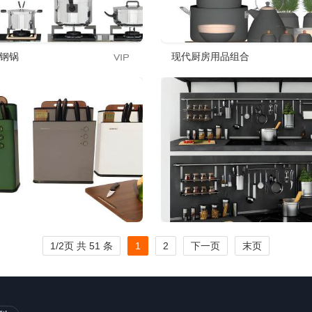
钢锅
现代厨房用品组合
1/2页 共 51 条
1
2
下一页
末页