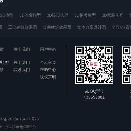
型
SU模型
3D沙发模型
3D陈设饰品
3D柜类模型
3D家装空间
图
工业建筑效果图
公共建筑效果图
文本方案设计图
全景VR素
传
关于我们
用户中心
U模型
关于我们
个人主页
景
联系我们
帮助中心
版权声明
SUQQ群：
439556881
CP备2023015644号-6
中心1栋1单元42层2号