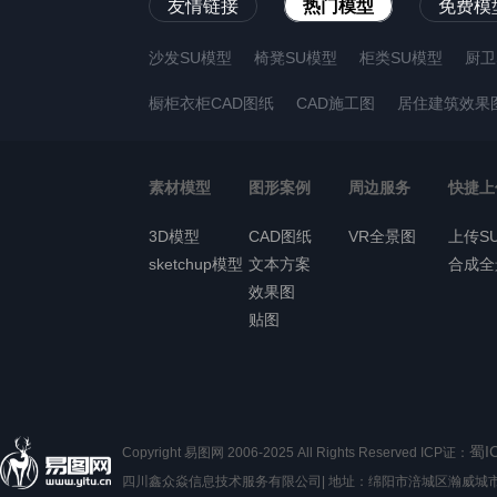
友情链接
热门模型
免费模
沙发SU模型
椅凳SU模型
柜类SU模型
厨卫
橱柜衣柜CAD图纸
CAD施工图
居住建筑效果
素材模型
图形案例
周边服务
快捷上
3D模型
CAD图纸
VR全景图
上传S
sketchup模型
文本方案
合成全
效果图
贴图
蜀I
Copyright 易图网 2006-2025 All Rights Reserved ICP证：
四川鑫众焱信息技术服务有限公司| 地址：绵阳市涪城区瀚威城市