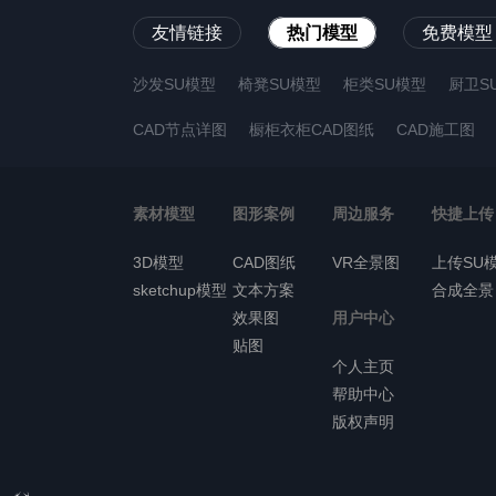
友情链接
热门模型
免费模型
沙发SU模型
椅凳SU模型
柜类SU模型
厨卫S
CAD节点详图
橱柜衣柜CAD图纸
CAD施工图
素材模型
图形案例
周边服务
快捷上传
3D模型
CAD图纸
VR全景图
上传SU
sketchup模型
文本方案
合成全景
效果图
用户中心
贴图
个人主页
帮助中心
版权声明