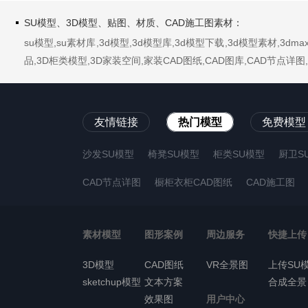
SU模型、3D模型、贴图、材质、CAD施工图素材：
su模型,su素材库,3d模型,3d模型库,3d模型下载,3d模型素材,3
品,3D柜类模型,3D家装空间,家装CAD图纸,CAD图库,CAD节点
友情链接
热门模型
免费模型
沙发SU模型
椅凳SU模型
柜类SU模型
厨卫S
CAD节点详图
橱柜衣柜CAD图纸
CAD施工图
素材模型
图形案例
周边服务
快捷上传
3D模型
CAD图纸
VR全景图
上传SU
sketchup模型
文本方案
合成全景
效果图
用户中心