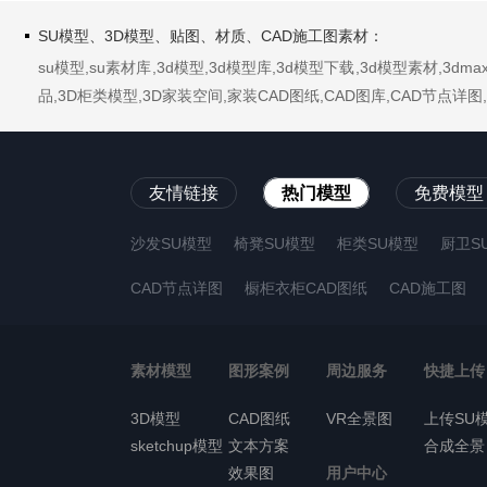
SU模型、3D模型、贴图、材质、CAD施工图素材：
su模型,su素材库,3d模型,3d模型库,3d模型下载,3d模型素材,3
品,3D柜类模型,3D家装空间,家装CAD图纸,CAD图库,CAD节点
友情链接
热门模型
免费模型
沙发SU模型
椅凳SU模型
柜类SU模型
厨卫S
CAD节点详图
橱柜衣柜CAD图纸
CAD施工图
素材模型
图形案例
周边服务
快捷上传
3D模型
CAD图纸
VR全景图
上传SU
sketchup模型
文本方案
合成全景
效果图
用户中心