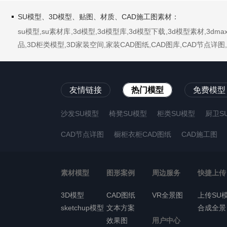
SU模型、3D模型、贴图、材质、CAD施工图素材：
su模型,su素材库,3d模型,3d模型库,3d模型下载,3d模型素材,3
品,3D柜类模型,3D家装空间,家装CAD图纸,CAD图库,CAD节点
友情链接
热门模型
免费模型
沙发SU模型
椅凳SU模型
柜类SU模型
厨卫S
CAD节点详图
橱柜衣柜CAD图纸
CAD施工图
素材模型
图形案例
周边服务
快捷上传
3D模型
CAD图纸
VR全景图
上传SU
sketchup模型
文本方案
合成全景
效果图
用户中心