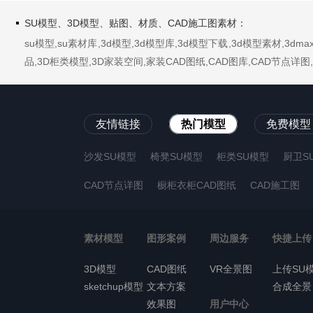
SU模型、3D模型、贴图、材质、CAD施工图素材：
su模型,su素材库,3d模型,3d模型库,3d模型下载,3d模型素材,3
品,3D柜类模型,3D家装空间,家装CAD图纸,CAD图库,CAD节点
友情链接
热门模型
免费模型
沙发SU模型
椅凳SU模型
柜类SU模型
厨卫S
CAD节点详图
橱柜衣柜CAD图纸
CAD施工图
素材模型
图形案例
周边服务
快捷上传
3D模型
CAD图纸
VR全景图
上传SU
sketchup模型
文本方案
合成全景
效果图
用户中心