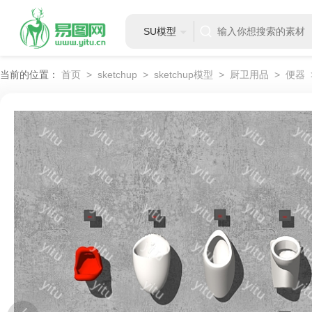
SU模型
当前的位置：
首页
>
sketchup
>
sketchup模型
>
厨卫用品
>
便器