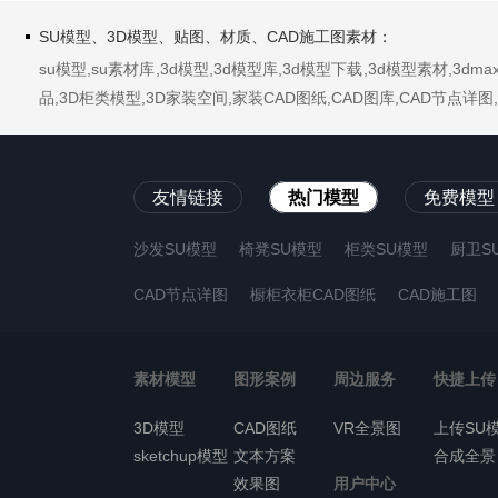
SU模型、3D模型、贴图、材质、CAD施工图素材：
su模型,su素材库,3d模型,3d模型库,3d模型下载,3d模型素材,3
品,3D柜类模型,3D家装空间,家装CAD图纸,CAD图库,CAD节点
友情链接
热门模型
免费模型
沙发SU模型
椅凳SU模型
柜类SU模型
厨卫S
CAD节点详图
橱柜衣柜CAD图纸
CAD施工图
素材模型
图形案例
周边服务
快捷上传
3D模型
CAD图纸
VR全景图
上传SU
sketchup模型
文本方案
合成全景
效果图
用户中心