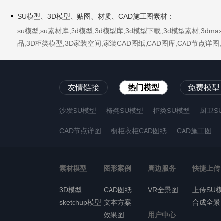
SU模型、3D模型、贴图、材质、CAD施工图素材：
su模型,su素材库,3d模型,3d模型库,3d模型下载,3d模型素材,3
品,3D柜类模型,3D家装空间,家装CAD图纸,CAD图库,CAD节点
友情链接
热门模型
免费模型
沙发SU模型
椅凳SU模型
柜类SU模型
厨卫S
CAD节点详图
橱柜衣柜CAD图纸
CAD施工图
素材模型
图形案例
周边服务
快捷上传
3D模型
CAD图纸
VR全景图
上传SU
sketchup模型
文本方案
合成全景
效果图
用户中心