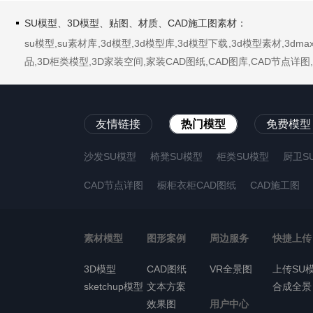
SU模型、3D模型、贴图、材质、CAD施工图素材：
su模型,su素材库,3d模型,3d模型库,3d模型下载,3d模型素材,3
品,3D柜类模型,3D家装空间,家装CAD图纸,CAD图库,CAD节点
友情链接
热门模型
免费模型
沙发SU模型
椅凳SU模型
柜类SU模型
厨卫S
CAD节点详图
橱柜衣柜CAD图纸
CAD施工图
素材模型
图形案例
周边服务
快捷上传
3D模型
CAD图纸
VR全景图
上传SU
sketchup模型
文本方案
合成全景
效果图
用户中心