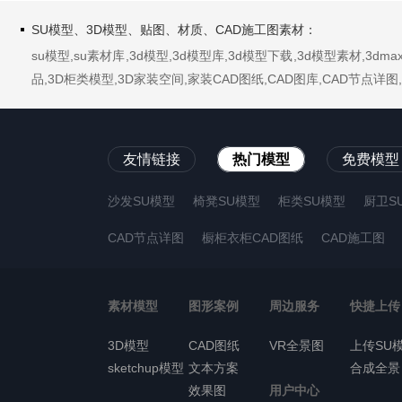
SU模型、3D模型、贴图、材质、CAD施工图素材：
su模型,su素材库,3d模型,3d模型库,3d模型下载,3d模型素材,3
品,3D柜类模型,3D家装空间,家装CAD图纸,CAD图库,CAD节点
友情链接
热门模型
免费模型
沙发SU模型
椅凳SU模型
柜类SU模型
厨卫S
CAD节点详图
橱柜衣柜CAD图纸
CAD施工图
素材模型
图形案例
周边服务
快捷上传
3D模型
CAD图纸
VR全景图
上传SU
sketchup模型
文本方案
合成全景
效果图
用户中心