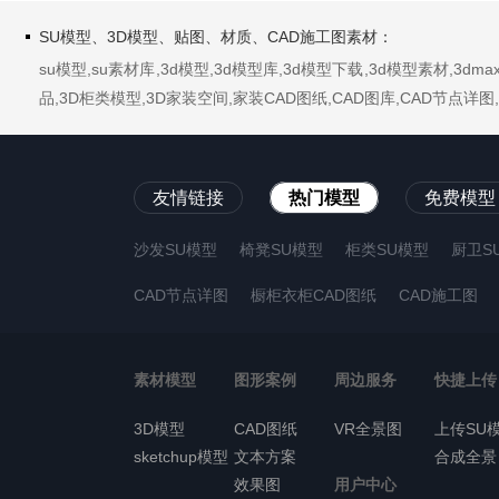
SU模型、3D模型、贴图、材质、CAD施工图素材：
su模型,su素材库,3d模型,3d模型库,3d模型下载,3d模型素材,3
品,3D柜类模型,3D家装空间,家装CAD图纸,CAD图库,CAD节点
友情链接
热门模型
免费模型
沙发SU模型
椅凳SU模型
柜类SU模型
厨卫S
CAD节点详图
橱柜衣柜CAD图纸
CAD施工图
素材模型
图形案例
周边服务
快捷上传
3D模型
CAD图纸
VR全景图
上传SU
sketchup模型
文本方案
合成全景
效果图
用户中心