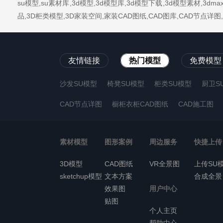
su模型,su素材库,3d模型,3d模型库,3d模型下载,3d模型素材,3
品,3D柜类模型,3D家装空间,家装CAD图纸,CAD图库,CAD节点
友情链接
热门模型
免费模型
沙发SU模型
椅凳SU模型
柜类SU模型
厨卫S
CAD节点详图
橱柜衣柜CAD图纸
CAD施工图
素材模型
图形案例
周边服务
快捷上传
3D模型
CAD图纸
VR全景图
上传SU
sketchup模型
文本方案
合成全景
效果图
用户中心
贴图
个人主页