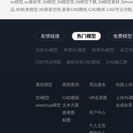
su模型,su素材库,3d模型,3d模型库,3d模型下载,3d模型素材,3
品,3D柜类模型,3D家装空间,家装CAD图纸,CAD图库,CAD节点
友情链接
热门模型
免费模型
沙发SU模型
椅凳SU模型
柜类SU模型
厨卫S
CAD节点详图
橱柜衣柜CAD图纸
CAD施工图
素材模型
图形案例
周边服务
快捷上传
3D模型
CAD图纸
VR全景图
上传SU
sketchup模型
文本方案
合成全景
效果图
用户中心
贴图
个人主页