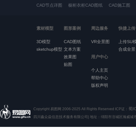
CAD节点详图
橱柜衣柜CAD图纸
CAD施工图
素材模型
图形案例
周边服务
快捷上传
3D模型
CAD图纸
VR全景图
上传SU
sketchup模型
文本方案
合成全景
效果图
用户中心
贴图
个人主页
帮助中心
版权声明
蜀I
Copyright 易图网 2006-2025 All Rights Reserved ICP证：
四川鑫众焱信息技术服务有限公司| 地址：绵阳市涪城区瀚威城市