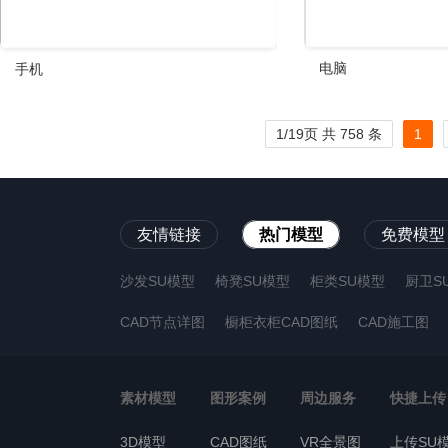
电脑
手机
1/19页 共 758 条
1
友情链接
热门模型
免费模型
沙发SU模型
椅凳SU模型
柜类SU模型
厨卫S
CAD节点详图
橱柜衣柜CAD图纸
CAD施工图
素材模型
图形案例
周边服务
快捷上传
3D模型
CAD图纸
VR全景图
上传SU