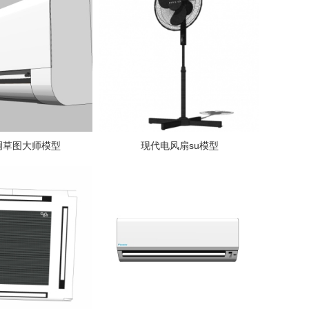
调草图大师模型
现代电风扇su模型