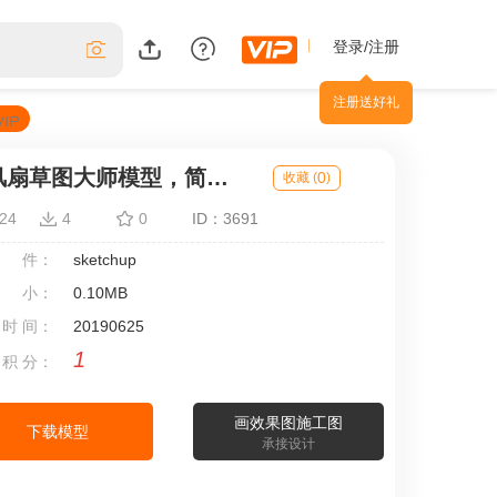
登录/注册
注册送好礼
电风扇草图大师模型，简约电风扇 sketchup模型下载
0
收藏 (
)
24
4
0
ID：3691
 件：
sketchup
 小：
0.10MB
 时 间：
20190625
1
 积 分：
画效果图施工图
下载模型
承接设计