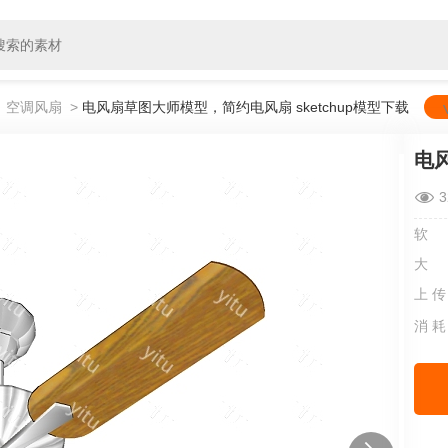
>
空调风扇
>
电风扇草图大师模型，简约电风扇 sketchup模型下载
3
软
大
上 传
消 耗