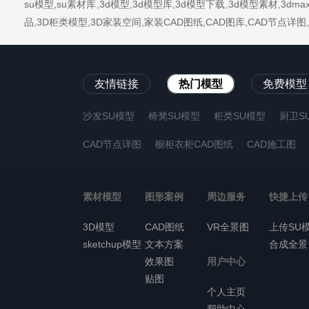
su模型,su素材库,3d模型,3d模型库,3d模型下载,3d模型素材,3
品,3D柜类模型,3D家装空间,家装CAD图纸,CAD图库,CAD节点
友情链接
热门模型
免费模型
沙发SU模型
椅凳SU模型
柜类SU模型
厨卫S
CAD节点详图
橱柜衣柜CAD图纸
CAD施工图
素材模型
图形案例
周边服务
快捷上传
3D模型
CAD图纸
VR全景图
上传SU
sketchup模型
文本方案
合成全景
效果图
用户中心
贴图
个人主页