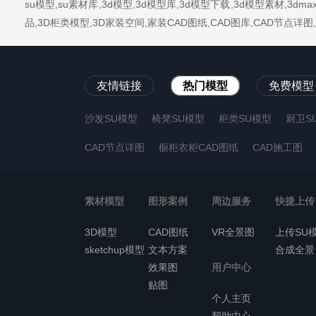
su模型,su素材库,3d模型,3d模型库,3d模型下载,3d模型素材,3
品,3D柜类模型,3D家装空间,家装CAD图纸,CAD图库,CAD节点
友情链接
热门模型
免费模型
沙发SU模型
椅凳SU模型
柜类SU模型
厨卫S
CAD节点详图
橱柜衣柜CAD图纸
CAD施工图
素材模型
图形案例
周边服务
快捷上传
3D模型
CAD图纸
VR全景图
上传SU
sketchup模型
文本方案
合成全景
效果图
用户中心
贴图
个人主页