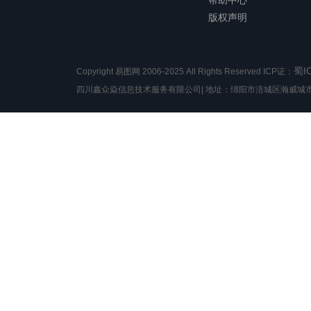
帮助中心
版权声明
蜀I
Copyright 易图网 2006-2025 All Rights Reserved ICP证：
四川鑫众焱信息技术服务有限公司| 地址：绵阳市涪城区瀚威城市