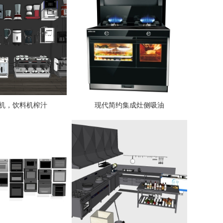
机，饮料机榨汁
现代简约集成灶侧吸油