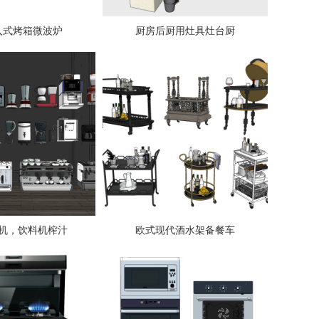
入式烤箱微波炉
厨房后厨用灶具灶台厨
机，饮料机榨汁
欧式现代酒水架备餐车