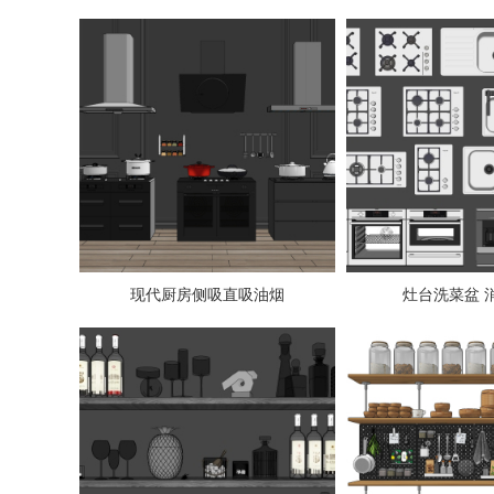
现代厨房侧吸直吸油烟
灶台洗菜盆 