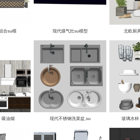
组合su模
现代煤气灶su模型
北欧厨
 吸油烟
现代不锈钢洗菜盆,su
玻璃水杯