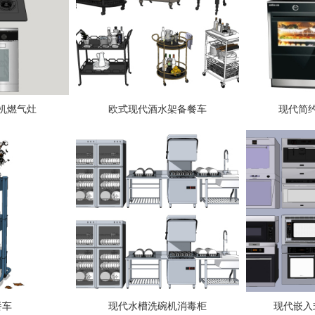
机燃气灶
欧式现代酒水架备餐车
现代简
餐车
现代水槽洗碗机消毒柜
现代嵌入