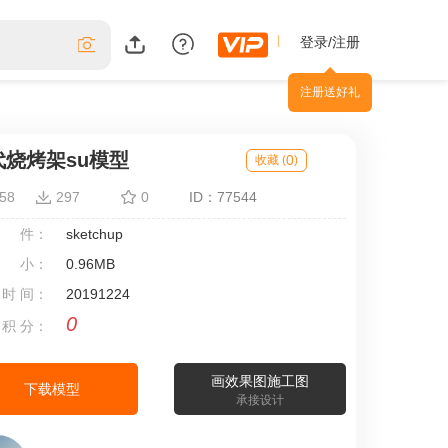
登录/注册
注册送好礼
代烧烤架su模型
0
收藏 (
)
58
297
0
ID：77544
 件：
sketchup
 小：
0.96MB
 时 间：
20191224
0
 积 分：
画效果图施工图
下载模型
承接设计