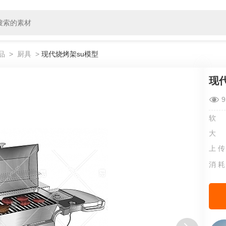
品
>
厨具
>
现代烧烤架su模型
现
9
软
大
上 传
消 耗