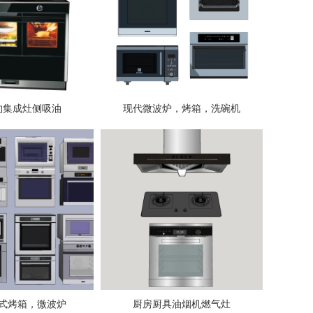
约集成灶侧吸油
现代微波炉，烤箱，洗碗机
式烤箱，微波炉
厨房厨具油烟机燃气灶