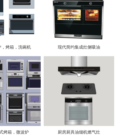
炉，烤箱，洗碗机
现代简约集成灶侧吸油
式烤箱，微波炉
厨房厨具油烟机燃气灶