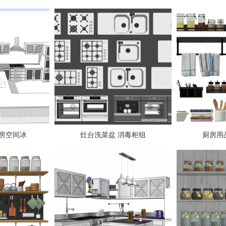
厨房空间冰
灶台洗菜盆 消毒柜组
厨房用