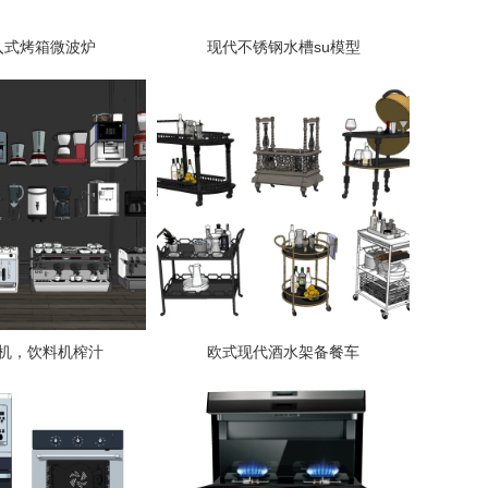
入式烤箱微波炉
现代不锈钢水槽su模型
机，饮料机榨汁
欧式现代酒水架备餐车