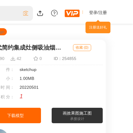
登录/注册
注册送好礼
现代简约集成灶侧吸油烟蒸烤箱一体su草图模型下载
0
收藏 (
)
90
42
0
ID：254855
 件：
sketchup
 小：
1.00MB
 时 间：
20220501
1
 积 分：
画效果图施工图
下载模型
承接设计