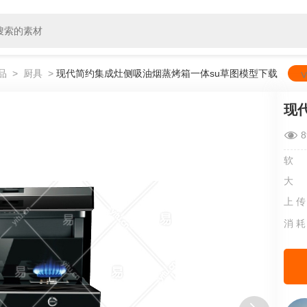
品
>
厨具
>
现代简约集成灶侧吸油烟蒸烤箱一体su草图模型下载
8
软
大
上 传
消 耗