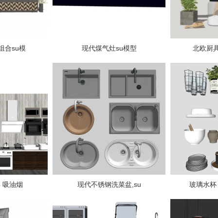
组合su模
现代煤气灶su模型
北欧厨
 吸油烟
现代不锈钢洗菜盆,su
玻璃水杯