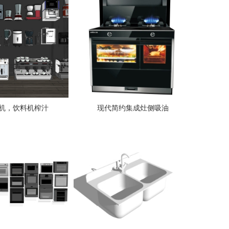
机，饮料机榨汁
现代简约集成灶侧吸油