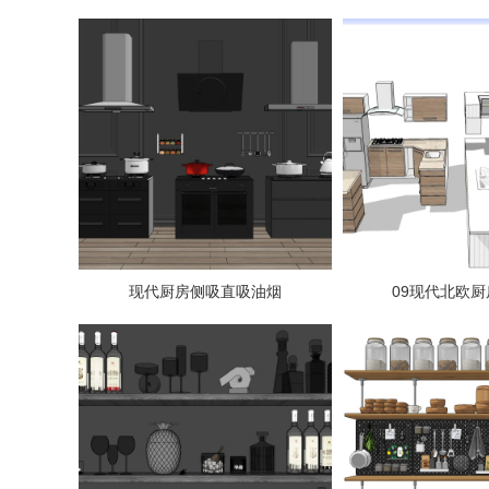
现代厨房侧吸直吸油烟
09现代北欧