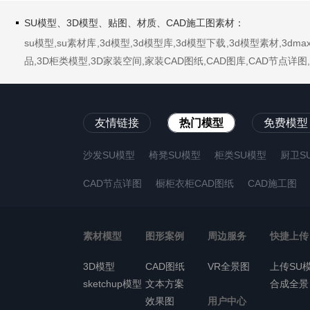
SU模型、3D模型、贴图、材质、CAD施工图素材：
su模型,su素材库,3d模型,3d模型库,3d模型下载,3d模型素材,3
品,3D柜类模型,3D家装空间,家装CAD图纸,CAD图库,CAD节点
友情链接
热门模型
免费模型
沙发SU模型
椅凳SU模型
柜类SU模型
厨卫S
CAD节点详图
橱柜衣柜CAD图纸
CAD施工图
素材模型
图形案例
周边服务
快捷上传
3D模型
CAD图纸
VR全景图
上传SU
sketchup模型
文本方案
合成全景
效果图
用户中心