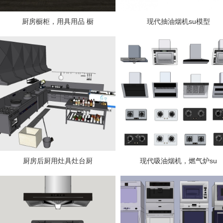
厨房橱柜，用具用品 橱
现代抽油烟机su模型
厨房后厨用灶具灶台厨
现代吸油烟机，燃气炉su