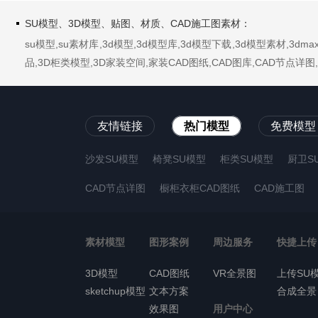
SU模型、3D模型、贴图、材质、CAD施工图素材：
su模型,su素材库,3d模型,3d模型库,3d模型下载,3d模型素材,3
品,3D柜类模型,3D家装空间,家装CAD图纸,CAD图库,CAD节点
友情链接
热门模型
免费模型
沙发SU模型
椅凳SU模型
柜类SU模型
厨卫S
CAD节点详图
橱柜衣柜CAD图纸
CAD施工图
素材模型
图形案例
周边服务
快捷上传
3D模型
CAD图纸
VR全景图
上传SU
sketchup模型
文本方案
合成全景
效果图
用户中心