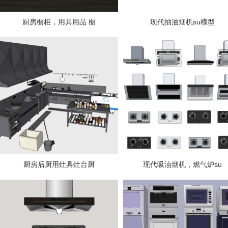
厨房橱柜，用具用品 橱
现代抽油烟机su模型
厨房后厨用灶具灶台厨
现代吸油烟机，燃气炉su