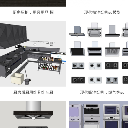
厨房橱柜，用具用品 橱
现代抽油烟机su模型
厨房后厨用灶具灶台厨
现代吸油烟机，燃气炉su