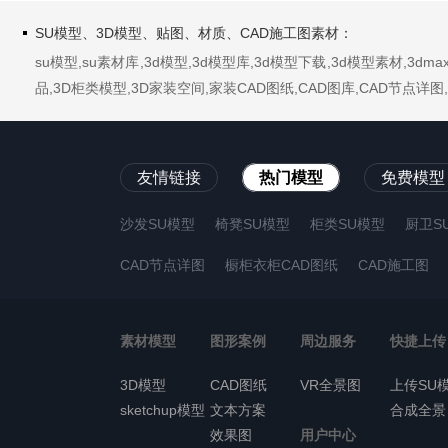
SU模型、3D模型、贴图、材质、CAD施工图素材：
su模型,su素材库,3d模型,3d模型库,3d模型下载,3d模型素材,3
品,3D柜类模型,3D家装空间,家装CAD图纸,CAD图库,CAD节点
友情链接
热门模型
免费模型
沙发SU模型
椅凳SU模型
柜类SU模型
厨卫S
CAD节点详图
橱柜衣柜CAD图纸
CAD施工图
素材模型
图形案例
周边服务
快捷上传
3D模型
CAD图纸
VR全景图
上传SU
sketchup模型
文本方案
合成全景
效果图
用户中心