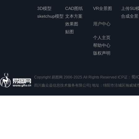
3D模型
CAD图纸
VR全景图
上传SU
sketchup模型
文本方案
合成全景
效果图
用户中心
贴图
个人主页
帮助中心
版权声明
蜀I
Copyright 易图网 2006-2025 All Rights Reserved ICP证：
四川鑫众焱信息技术服务有限公司| 地址：绵阳市涪城区瀚威城市