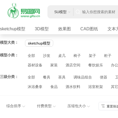
SU模型
sketchup模型
3D模型
效果图
CAD图纸
文本
模型大类：
sketchup模型
模型小类：
全部
沙发
桌几
椅子
架子
柜子
器材设备
家装
酒店空间
餐饮娱乐
办
三级分类：
全部
餐具
茶具
调味品组合
便器
沐浴桑拿
食品
酒水饮料
浴室柜架
其
综合排序
付费类型
压缩包大小
重置筛