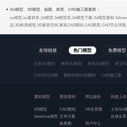
SU模型、3D模型、贴图、材质、CAD施工图素材：
su模型,su素材库,3d模型,3d模型库,3d模型下载,3d模型素材,3
品,3D柜类模型,3D家装空间,家装CAD图纸,CAD图库,CAD节点
友情链接
热门模型
免费模型
沙发SU模型
椅凳SU模型
柜类SU模型
厨卫S
CAD节点详图
橱柜衣柜CAD图纸
CAD施工图
素材模型
图形案例
周边服务
快捷上传
3D模型
CAD图纸
VR全景图
上传SU
sketchup模型
文本方案
合成全景
效果图
用户中心