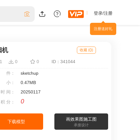
登录/注册
注册送好礼
烟机
0
收藏 (
)
1
0
0
ID：341044
 件：
sketchup
 小：
0.47MB
 时 间：
20250117
0
 积 分：
画效果图施工图
下载模型
承接设计