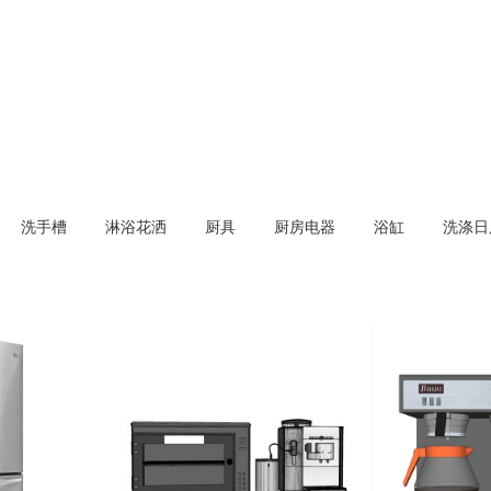
洗手槽
淋浴花洒
厨具
厨房电器
浴缸
洗涤日