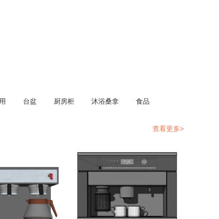
用
台盆
厨房柜
沐浴桑拿
食品
查看更多>