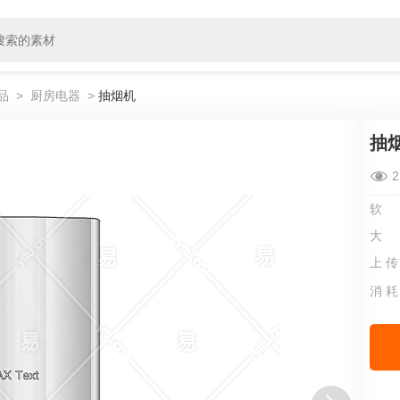
品
>
厨房电器
>
抽烟机
抽
2
软
大
上 传
消 耗