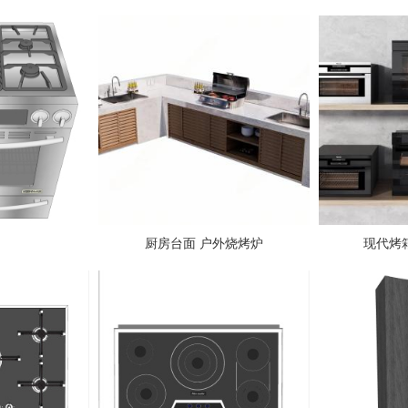
厨房台面 户外烧烤炉
现代烤箱