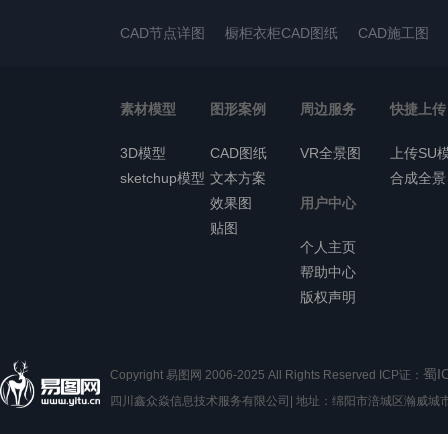
CAD节点详图
橱柜衣柜CAD图纸
CAD施工图
素材模型
图形案例
周边服务
快捷上传
3D模型
CAD图纸
VR全景图
上传SU
sketchup模型
文本方案
合成全景
效果图
用户中心
贴图
个人主页
帮助中心
版权声明
蜀I
Copyright 易图网 2006-2025 All Rights Reserved ICP证：
四川鑫众焱信息技术服务有限公司| 地址：绵阳市涪城区瀚威城市