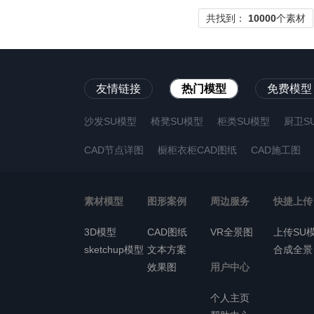
共找到：
10000
个素材
友情链接
热门模型
免费模型
沙发SU模型
椅凳SU模型
柜类SU模型
厨卫S
CAD节点详图
橱柜衣柜CAD图纸
CAD施工图
素材模型
图形案例
周边服务
快捷上传
3D模型
CAD图纸
VR全景图
上传SU
sketchup模型
文本方案
合成全景
效果图
用户中心
个人主页