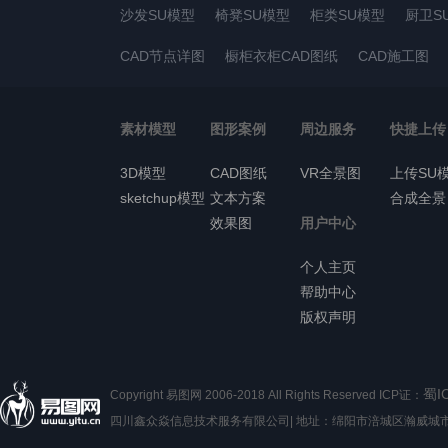
沙发SU模型
椅凳SU模型
柜类SU模型
厨卫S
CAD节点详图
橱柜衣柜CAD图纸
CAD施工图
素材模型
图形案例
周边服务
快捷上传
3D模型
CAD图纸
VR全景图
上传SU
sketchup模型
文本方案
合成全景
效果图
用户中心
个人主页
帮助中心
版权声明
蜀I
Copyright 易图网 2006-2018 All Rights Reserved ICP证：
四川鑫众焱信息技术服务有限公司| 地址：绵阳市涪城区瀚威城市