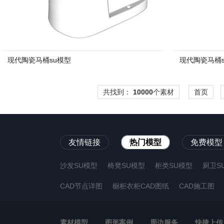
现代陶瓷马桶su模型
现代陶瓷马桶s
共找到：
10000
个素材
首页
友情链接
热门模型
免费模型
沙发SU模型
椅凳SU模型
柜类SU模型
厨卫S
CAD节点详图
橱柜衣柜CAD图纸
CAD施工图
素材模型
图形案例
周边服务
快捷上传