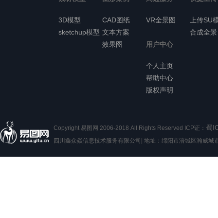
3D模型
CAD图纸
VR全景图
上传SU
sketchup模型
文本方案
合成全景
效果图
用户中心
个人主页
帮助中心
版权声明
蜀I
Copyright 易图网 2006-2018 All Rights Reserved ICP证：
四川鑫众焱信息技术服务有限公司| 地址：绵阳市涪城区瀚威城市