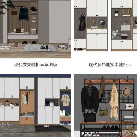
现代玄关鞋柜su草图模
现代多功能实木鞋柜,s