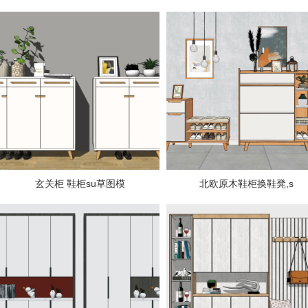
玄关柜 鞋柜su草图模
北欧原木鞋柜换鞋凳,s