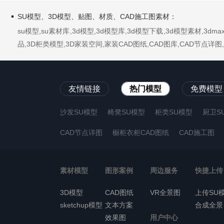
SU模型、3D模型、贴图、材质、CAD施工图素材：
su模型,su素材库,3d模型,3d模型库,3d模型下载,3d模型素材,3
品,3D柜类模型,3D家装空间,家装CAD图纸,CAD图库,CAD节点
友情链接
热门模型
免费模型
沙发SU模型
椅凳SU模型
柜类SU模型
厨卫S
CAD节点详图
橱柜衣柜CAD图纸
CAD施工图
素材模型
图形案例
周边服务
快捷上传
3D模型
CAD图纸
VR全景图
上传SU
sketchup模型
文本方案
合成全景
效果图
用户中心