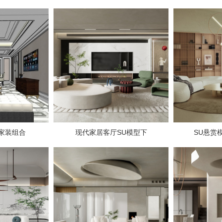
家装组合
现代家居客厅SU模型下
SU悬赏