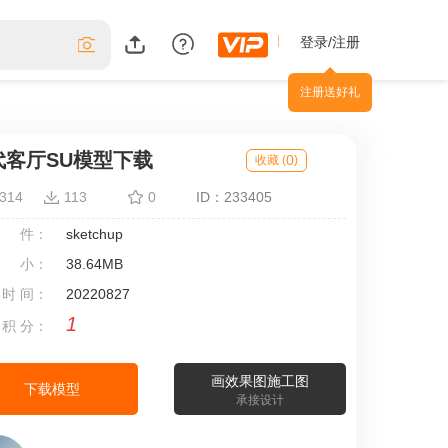
登录/注册
注册送好礼
代客厅SU模型下载
0
收藏 (
)
314
113
0
ID：233405
 件：
sketchup
 小：
38.64MB
 时 间：
20220827
1
 积 分：
画效果图施工图
下载模型
承接设计