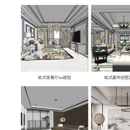
欧式客餐厅su模型
欧式豪华别墅