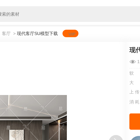
>
客厅
>
现代客厅SU模型下载
现
1
软
大
上 传
消 耗