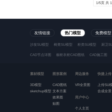
1/5页 共 
友情链接
热门模型
免费模型
沙发SU模型
椅凳SU模型
柜类SU模型
厨卫S
CAD节点详图
橱柜衣柜CAD图纸
CAD施工图
素材模型
图形案例
周边服务
快捷上传
3D模型
CAD图纸
VR全景图
上传SU
sketchup模型
文本方案
合成全景
效果图
用户中心
贴图
个人主页