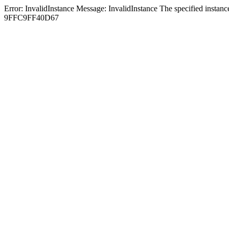
Error: InvalidInstance Message: InvalidInstance The specified ins
9FFC9FF40D67